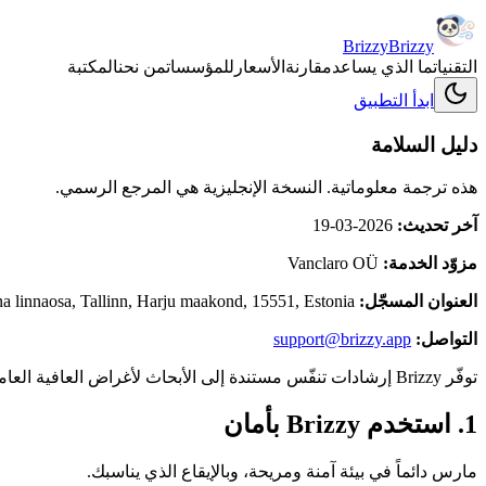
Brizzy
Brizzy
التقنيات
ما الذي يساعد
مقارنة
الأسعار
للمؤسسات
من نحن
المكتبة
ابدأ
التطبيق
دليل السلامة
هذه ترجمة معلوماتية. النسخة الإنجليزية هي المرجع الرسمي.
آخر تحديث:
2026-03-19
مزوّد الخدمة:
Vanclaro OÜ
العنوان المسجّل:
na linnaosa, Tallinn, Harju maakond, 15551, Estonia
التواصل:
support@brizzy.app
توفّر Brizzy إرشادات تنفّس مستندة إلى الأبحاث لأغراض العافية العامة فحسب. وهي ليست مشورة طبية، ولا تشخيصاً، ولا علاجاً، ولا رعاية صحية متخصصة، ولا رعاية طوارئ. Brizzy ليست جهازاً طبياً.
1. استخدم Brizzy بأمان
مارس دائماً في بيئة آمنة ومريحة، وبالإيقاع الذي يناسبك.