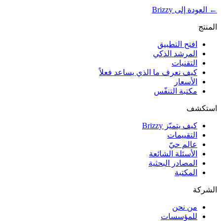
←
العودة إلى Brizzy
المنتج
افتح التطبيق
المرشد الذكي
التقنيات
كيف نعرف ما الذي يساعد فعلاً
الأسعار
مكتبة التنفّس
استكشف
كيف يتميّز Brizzy
التقييمات
عالم حيّ
الأسئلة الشائعة
المصادر البحثية
المكتبة
الشركة
من نحن
للمؤسسات