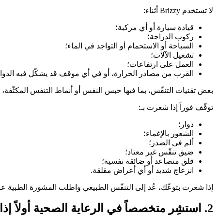
لا تستخدم Brizzy أثناء:
قيادة سيارة أو أي مركبة؛
ركوب الدراجة؛
السباحة أو الاستحمام أو التواجد في الماء؛
تشغيل الآلات؛
العمل على ارتفاعات؛
القرب من مصادر الحرارة، أو في أي موقف قد يشكّل فيه الدوار 
بعض تقنيات التنفّس، بما فيها حبس النفس أو أنماط التنفس المكثّفة، ق
توقّف فوراً إذا شعرت بـ:
دوار؛
الشعور بالإغماء؛
ألم في الصدر؛
ضيق تنفّس غير معتاد؛
قلق متصاعد أو ضائقة نفسية؛
انزعاج شديد أو أي أعراض مقلقة.
إذا شعرت بتوعّك، عُد إلى التنفّس الطبيعي واطلب المشورة الطبية عند
2. استشِر متخصصاً في الرعاية الصحية أولاً إذا كنت: