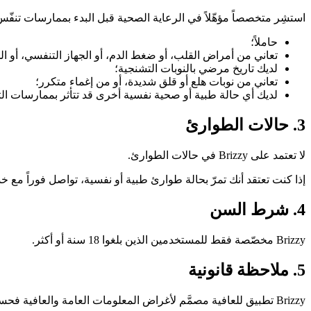
استشِر متخصصاً مؤهّلاً في الرعاية الصحية قبل البدء بممارسات تنفّس 
حاملاً؛
تعاني من أمراض القلب، أو ضغط الدم، أو الجهاز التنفسي، أو ال
لديك تاريخ مرضي بالنوبات التشنجية؛
تعاني من نوبات هلع أو قلق شديدة، أو من إغماء متكرر؛
لديك أي حالة طبية أو صحية نفسية أخرى قد تتأثر بممارسات الت
3. حالات الطوارئ
لا تعتمد على Brizzy في حالات الطوارئ.
إذا كنت تعتقد أنك تمرّ بحالة طوارئ طبية أو نفسية، تواصل فوراً مع 
4. شرط السن
Brizzy مخصّصة فقط للمستخدمين الذين بلغوا 18 سنة أو أكثر.
5. ملاحظة قانونية
Brizzy تطبيق للعافية مصمَّم لأغراض المعلومات العامة والعافية فحسب. لا تقدّم خدمات طبية أو سريرية، وليست بديلاً عن الرعاية الصحية المتخصصة.