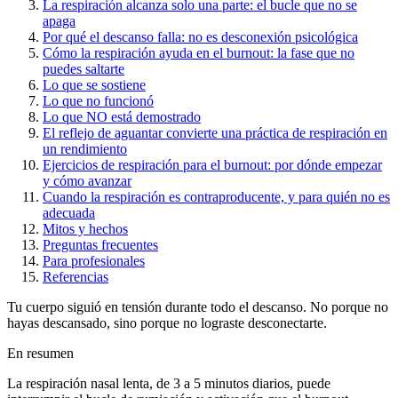
La respiración alcanza solo una parte: el bucle que no se
apaga
Por qué el descanso falla: no es desconexión psicológica
Cómo la respiración ayuda en el burnout: la fase que no
puedes saltarte
Lo que se sostiene
Lo que no funcionó
Lo que NO está demostrado
El reflejo de aguantar convierte una práctica de respiración en
un rendimiento
Ejercicios de respiración para el burnout: por dónde empezar
y cómo avanzar
Cuando la respiración es contraproducente, y para quién no es
adecuada
Mitos y hechos
Preguntas frecuentes
Para profesionales
Referencias
Tu cuerpo siguió en tensión durante todo el descanso. No porque no
hayas descansado, sino porque no lograste desconectarte.
En resumen
La respiración nasal lenta, de 3 a 5 minutos diarios, puede