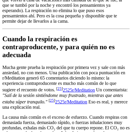
que se tumbó por la noche y encontró los pensamientos ya
esperando). La respiración no elimina lo que puso esos
pensamientos ahí. Pero es la cosa pequeña y disponible que te
permite dejar de llevarlos a la cama.
Cuando la respiración es
contraproducente, y para quién no es
adecuada
Mucha gente prueba la respiración por primera vez y sale con más
ansiedad, no con menos. Una publicación con poca puntuación en
r/Meditation generó 65 comentarios diciendo lo mismo: la
experiencia contraproducente es mucho más común de lo que
[
25
]
sugiere el recuento de votos.
25
25
r/Meditation
Un comentarista:
"Salí de la sesión sintiéndome muy frustrado, mientras que antes
[
25
]
estaba súper tranquilo."
25
25
r/Meditation
Eso es real, y merece
una explicación real.
La causa más común es el exceso de esfuerzo. Cuando respiras con
demasiada fuerza, demasiado rápido, o fuerzas inhalaciones muy
profundas, exhalas más CO₂ del que tu cuerpo repone. El CO₂ no es