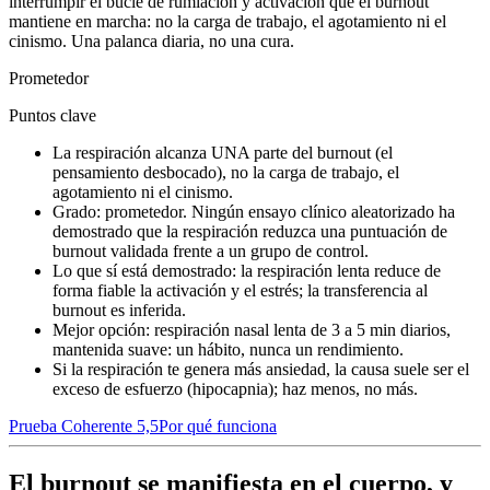
interrumpir el bucle de rumiación y activación que el burnout
mantiene en marcha: no la carga de trabajo, el agotamiento ni el
cinismo. Una palanca diaria, no una cura.
Prometedor
Puntos clave
La respiración alcanza UNA parte del burnout
(el
pensamiento desbocado), no la carga de trabajo, el
agotamiento ni el cinismo.
Grado: prometedor.
Ningún ensayo clínico aleatorizado ha
demostrado que la respiración reduzca una puntuación de
burnout validada frente a un grupo de control.
Lo que sí está demostrado: la respiración lenta reduce de
forma fiable la activación y el estrés
; la transferencia al
burnout es inferida.
Mejor opción: respiración nasal lenta de 3 a 5 min diarios,
mantenida suave
: un hábito, nunca un rendimiento.
Si la respiración te genera más ansiedad, la causa suele ser el
exceso de esfuerzo (hipocapnia)
; haz menos, no más.
Prueba Coherente 5,5
Por qué funciona
El burnout se manifiesta en el cuerpo, y