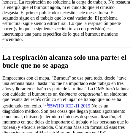
honesta. La respiración no soluciona la carga de trabajo. No restaura
la energía que el burnout agota, ni el cuidado que el cinismo
desgasta. El primer publicador necesitó siete meses fuera. El
segundo sigue en el trabajo que lo está vaciando. El problema
estructural sigue siendo estructural. Lo que la respiración puede
hacer (y lo que la siguiente sección traza con precisión) es
interrumpir una parte específica de lo que el burnout mantiene
encendido.
La respiración alcanza solo una parte: el
bucle que no se apaga
Empecemos con el mapa. "Burnout" se usa para todo, desde "tuve
una semana mala" hasta "no me ha importado este trabajo en tres
años y llorar en el baño es parte de la rutina." La OMS trazó la línea
con cuidado: el burnout es un
fenómeno ocupacional
, un síndrome
que resulta del estrés crónico en el lugar de trabajo que no se ha
[
5
]
gestionado con éxito.
5
5
WHO ICD-11 2019
No es un
diagnóstico médico. Son tres cosas que llegan juntas: agotamiento
emocional, cinismo (el término clínico es despersonalización, el
momento en que dejas de importarte el trabajo y las personas que lo
rodean) y eficacia reducida. Christina Maslach formalizó esas tres
dimensiones con el Maslach Burnout Inventory en 1981.