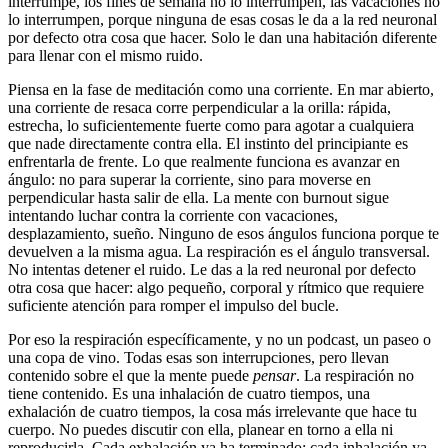
interrumpe, los fines de semana no lo interrumpen, las vacaciones no
lo interrumpen, porque ninguna de esas cosas le da a la red neuronal
por defecto otra cosa que hacer. Solo le dan una habitación diferente
para llenar con el mismo ruido.
Piensa en la fase de meditación como una corriente. En mar abierto,
una corriente de resaca corre perpendicular a la orilla: rápida,
estrecha, lo suficientemente fuerte como para agotar a cualquiera
que nade directamente contra ella. El instinto del principiante es
enfrentarla de frente. Lo que realmente funciona es avanzar en
ángulo: no para superar la corriente, sino para moverse en
perpendicular hasta salir de ella. La mente con burnout sigue
intentando luchar contra la corriente con vacaciones,
desplazamiento, sueño. Ninguno de esos ángulos funciona porque te
devuelven a la misma agua. La respiración es el ángulo transversal.
No intentas detener el ruido. Le das a la red neuronal por defecto
otra cosa que hacer: algo pequeño, corporal y rítmico que requiere
suficiente atención para romper el impulso del bucle.
Por eso la respiración específicamente, y no un podcast, un paseo o
una copa de vino. Todas esas son interrupciones, pero llevan
contenido sobre el que la mente puede
pensar
. La respiración no
tiene contenido. Es una inhalación de cuatro tiempos, una
exhalación de cuatro tiempos, la cosa más irrelevante que hace tu
cuerpo. No puedes discutir con ella, planear en torno a ella ni
reproducirla. Cada exhalación ya ha terminado; cada inhalación ya