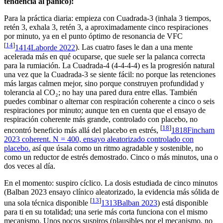
tendencia al pánico):
Para la práctica diaria: empieza con Cuadrada-3 (inhala 3 tiempos,
retén 3, exhala 3, retén 3, a aproximadamente cinco respiraciones
por minuto, ya en el punto óptimo de resonancia de VFC
[
14
]
14
14
Laborde 2022
). Las cuatro fases le dan a una mente
acelerada más en qué ocuparse, que suele ser la palanca correcta
para la rumiación. La Cuadrada-4 (4-4-4-4) es la progresión natural
una vez que la Cuadrada-3 se siente fácil: no porque las retenciones
más largas calmen mejor, sino porque construyen profundidad y
tolerancia al CO₂; no hay una pared dura entre ellas. También
puedes combinar o alternar con respiración coherente a cinco o seis
respiraciones por minuto; aunque ten en cuenta que el ensayo de
respiración coherente más grande, controlado con placebo, no
[
18
]
encontró beneficio más allá del placebo en estrés,
18
18
Fincham
2023 coherent. N = 400, ensayo aleatorizado controlado con
placebo.
así que úsala como un ritmo agradable y sostenible, no
como un reductor de estrés demostrado. Cinco o más minutos, una o
dos veces al día.
En el momento: suspiro cíclico. La dosis estudiada de cinco minutos
(Balban 2023 ensayo clínico aleatorizado, la evidencia más sólida de
[
13
]
una sola técnica disponible
13
13
Balban 2023
) está disponible
para ti en su totalidad; una serie más corta funciona con el mismo
mecanismo. Unos pocos suspiros (plausibles por el mecanismo, no