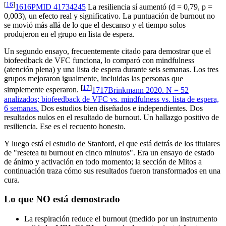
[
16
]
16
16
PMID 41734245
La resiliencia sí aumentó (d = 0,79, p =
0,003), un efecto real y significativo. La puntuación de burnout no
se movió más allá de lo que el descanso y el tiempo solos
produjeron en el grupo en lista de espera.
Un segundo ensayo, frecuentemente citado para demostrar que el
biofeedback de VFC funciona, lo comparó con mindfulness
(atención plena) y una lista de espera durante seis semanas. Los tres
grupos mejoraron igualmente, incluidas las personas que
[
17
]
simplemente esperaron.
17
17
Brinkmann 2020. N = 52
analizados; biofeedback de VFC vs. mindfulness vs. lista de espera,
6 semanas.
Dos estudios bien diseñados e independientes. Dos
resultados nulos en el resultado de burnout. Un hallazgo positivo de
resiliencia. Ese es el recuento honesto.
Y luego está el estudio de Stanford, el que está detrás de los titulares
de "resetea tu burnout en cinco minutos". Era un ensayo de estado
de ánimo y activación en todo momento; la sección de Mitos a
continuación traza cómo sus resultados fueron transformados en una
cura.
Lo que NO está demostrado
La respiración reduce el burnout (medido por un instrumento