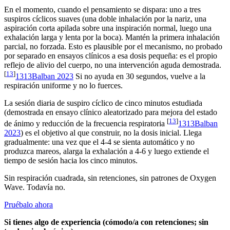
En el momento, cuando el pensamiento se dispara: uno a tres
suspiros cíclicos suaves (una doble inhalación por la nariz, una
aspiración corta apilada sobre una inspiración normal, luego una
exhalación larga y lenta por la boca). Mantén la primera inhalación
parcial, no forzada. Esto es plausible por el mecanismo, no probado
por separado en ensayos clínicos a esa dosis pequeña: es el propio
reflejo de alivio del cuerpo, no una intervención aguda demostrada.
[
13
]
13
13
Balban 2023
Si no ayuda en 30 segundos, vuelve a la
respiración uniforme y no lo fuerces.
La sesión diaria de suspiro cíclico de cinco minutos estudiada
(demostrada en ensayo clínico aleatorizado para mejora del estado
[
13
]
de ánimo y reducción de la frecuencia respiratoria
13
13
Balban
2023
) es el objetivo al que construir, no la dosis inicial. Llega
gradualmente: una vez que el 4-4 se sienta automático y no
produzca mareos, alarga la exhalación a 4-6 y luego extiende el
tiempo de sesión hacia los cinco minutos.
Sin respiración cuadrada, sin retenciones, sin patrones de Oxygen
Wave. Todavía no.
Pruébalo ahora
Si tienes algo de experiencia (cómodo/a con retenciones; sin