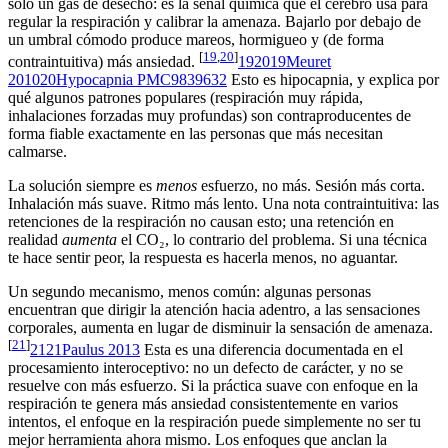
solo un gas de desecho: es la señal química que el cerebro usa para
regular la respiración y calibrar la amenaza. Bajarlo por debajo de
un umbral cómodo produce mareos, hormigueo y (de forma
[
19
,
20
]
contraintuitiva) más ansiedad.
19
20
19
Meuret
2010
20
Hypocapnia PMC9839632
Esto es hipocapnia, y explica por
qué algunos patrones populares (respiración muy rápida,
inhalaciones forzadas muy profundas) son contraproducentes de
forma fiable exactamente en las personas que más necesitan
calmarse.
La solución siempre es
menos
esfuerzo, no más. Sesión más corta.
Inhalación más suave. Ritmo más lento. Una nota contraintuitiva: las
retenciones de la respiración no causan esto; una retención en
realidad
aumenta
el CO₂, lo contrario del problema. Si una técnica
te hace sentir peor, la respuesta es hacerla menos, no aguantar.
Un segundo mecanismo, menos común: algunas personas
encuentran que dirigir la atención hacia adentro, a las sensaciones
corporales, aumenta en lugar de disminuir la sensación de amenaza.
[
21
]
21
21
Paulus 2013
Esta es una diferencia documentada en el
procesamiento interoceptivo: no un defecto de carácter, y no se
resuelve con más esfuerzo. Si la práctica suave con enfoque en la
respiración te genera más ansiedad consistentemente en varios
intentos, el enfoque en la respiración puede simplemente no ser tu
mejor herramienta ahora mismo. Los enfoques que anclan la