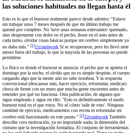
las soluciones habituales no llegan hasta él
Esto es lo que el burnout realmente parece desde adentro: "Estuve
sin trabajar unos 7 meses después de que mi último trabajo me
quemó por completo. No 'tuve unas semanas estresantes' quemado,
sino despertarme con dolor en el pecho, llorar en el auto antes de
cada turno, olvidar cosas básicas porque mi cerebro simplemente ya
[
1
]
no daba más."
1
1
r/antiwork
Sí se recuperaron, pero les llevó siete
meses fuera del trabajo, lo que la mayoría de las personas no puede
permitirse.
Lo físico es donde el burnout se anuncia: el pecho que se aprieta el
domingo por la noche, el olvido que no es simple despiste, el cuerpo
cargando algo que la mente aún no sabe nombrar. Y la respuesta
convencional (descansar más, hacer ejercicio, reformular, medicar)
choca de frente con un muro que mucha gente encuentra antes de
entender por qué no funciona. Otra publicación, de alguien que
sigue empleado y sigue en ello: "Esto es definitivamente el modo
burnout total en el que estoy. No sé cómo 'salir de esto'. Ninguna
cantidad de ejercicio, medicamentos con receta ni reformular mi
[
2
]
cerebro está funcionando en este punto."
2
2
r/antiwork
También
describe cero motivación, ya no importarle nada; la dimensión del
cinismo que la investigación formaliza. El conjunto de herramientas
no los está fallando porque lo estén haciendo mal. Tiene un techo.