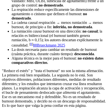
validado: MBI, OLBI, subescala de agotamiento) frente a un
grupo de control:
no demostrado
.
La respiración reduce específicamente las dimensiones de
agotamiento o cinismo que definen el burnout:
no
demostrado
.
La cadena causal respiración → menos rumiación → menos
burnout, de principio a fin:
inferida, no demostrada
.
La rumiación
causa
burnout en una dirección:
no causal
; la
relación es bidireccional (el burnout también genera
rumiación, b ≈ 0,15); los autores descartan explícitamente la
[
8
]
causalidad.
8
8
Brueckmann 2025
La dosis necesaria para cambiar un resultado de burnout
(cuánta práctica, durante cuánto tiempo):
desconocida
.
Alguna técnica es la mejor para el burnout:
no existen datos
comparativos directos
.
"Reduce el estrés" y "trata el burnout" no son la misma afirmación.
La primera está bien respaldada. La segunda no lo está. Son
objetivos diferentes, poblaciones diferentes, medidas de resultado
diferentes; y los estudios que intentaron cruzar esa línea resultaron
planos. La respiración alcanza la capa de activación y recuperación,
el bucle de pensamiento desbocado que
alimenta
el agotamiento.
Ese es un mecanismo real y defendible. No es un resultado de
burnout demostrado, y decirlo no es un descargo de responsabilidad.
Es lo que hace que valga la pena confiar en esta página.