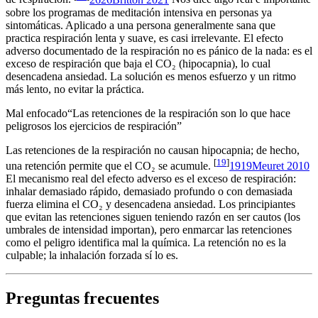
sobre los programas de meditación intensiva en personas ya
sintomáticas. Aplicado a una persona generalmente sana que
practica respiración lenta y suave, es casi irrelevante. El efecto
adverso documentado de la respiración no es pánico de la nada: es el
exceso de respiración que baja el CO₂ (hipocapnia), lo cual
desencadena ansiedad. La solución es menos esfuerzo y un ritmo
más lento, no evitar la práctica.
Mal enfocado
“
Las retenciones de la respiración son lo que hace
peligrosos los ejercicios de respiración
”
Las retenciones de la respiración no causan hipocapnia; de hecho,
[
19
]
una retención permite que el CO₂ se acumule.
19
19
Meuret 2010
El mecanismo real del efecto adverso es el exceso de respiración:
inhalar demasiado rápido, demasiado profundo o con demasiada
fuerza elimina el CO₂ y desencadena ansiedad. Los principiantes
que evitan las retenciones siguen teniendo razón en ser cautos (los
umbrales de intensidad importan), pero enmarcar las retenciones
como el peligro identifica mal la química. La retención no es la
culpable; la inhalación forzada sí lo es.
Preguntas frecuentes