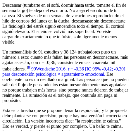
Descansar (tumbarte en el sofá, dormir hasta tarde, tomarte el fin de
semana largo) te aleja del escritorio. No aleja el escritorio de tu
cabeza. Si vuelves de una semana de vacaciones reproduciendo el
hilo de correos del lunes en la ducha, descansaste sin desconectarte.
La fisiología del estrés siguió encendida todo el tiempo. El cortisol
siguió elevado. El sueño se volvió más superficial. Volviste
cargando exactamente lo que te fuiste, solo ligeramente menos
visible.
Un metaanálisis de 91 estudios y 38.124 trabajadores puso un
número a esto: cuanto más fallan las personas en desconectarse, más
agotadas están, con r = -0,36, consistente en casi cuarenta mil
[
9
]
trabajadores.
9
9
Wendsche 2016. r = -0,36 [IC 95% -0,42; -0,30]
para desconexión psicológica × agotamiento emocional.
Ese
coeficiente no es un resultado marginal. Las personas que no pueden
salir del flujo de pensamientos están mesurablemente más agotadas:
no porque trabajen más horas, sino porque nunca dejaron de trabajar
realmente. La rumiación
es
el trabajo, que continúa sin paga ni
propósito.
Esta es la brecha que se propone llenar la respiración, y la propuesta
debe plantearse con precisión, porque hay una versión incorrecta en
circulación. La versión incorrecta dice: "la respiración te calma."
Eso es verdad, y pierde el punto por completo. Un baño te calma.