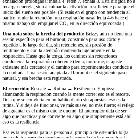
exhalación prolongada: inhala 4, retén 7, exhala 8. Está dirigida no a
recargar energía, sino a calmar la activación lo suficiente para que el
inicio del sueño sea posible. (Si estás en el grupo con tendencia al
pánico, omite la retención: una respiración nasal lenta 4-6 hace el
mismo trabajo sin empujar el CO₂ en la dirección equivocada.)
Una nota sobre la brecha del producto:
Brizzy aún no tiene una
sesión específica para el burnout, construida para uso corto y
repetido a lo largo del día, sin retenciones, sin presión de
rendimiento y con la atención mantenida ligeramente en la
respiración. Hasta que la tenga, los caminos sin retenciones
conducen a la respiración coherente (lenta, uniforme, el ajuste
existente más cercano) y el camino para experimentados conduce a
la cuadrada. Una sesión adaptada al burnout es el siguiente paso
natural, y esa brecha está registrada.
El recorrido:
Rescate → Rutina → Resiliencia. Empieza
alcanzando la respiración cuando la mente corre: eso es el rescate.
Deja que se convierta en un hábito diario sin apuestas: eso es la
rutina. Y si deja de funcionar, ve más suave, no más fuerte; el reflejo
de aguantar es el mismo que te quemó. El interruptor deja de ser
algo que practicas y se convierte en algo que simplemente está ahí:
eso es la resiliencia.
Esa es la respuesta para la persona al principio de este artículo (la
que volvió a casa de vacaciones más cansada de lo que se fue, la