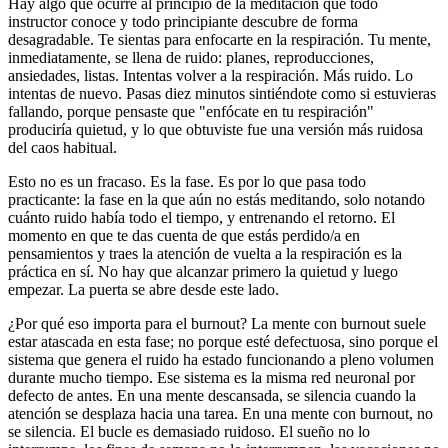
Hay algo que ocurre al principio de la meditación que todo
instructor conoce y todo principiante descubre de forma
desagradable. Te sientas para enfocarte en la respiración. Tu mente,
inmediatamente, se llena de ruido: planes, reproducciones,
ansiedades, listas. Intentas volver a la respiración. Más ruido. Lo
intentas de nuevo. Pasas diez minutos sintiéndote como si estuvieras
fallando, porque pensaste que "enfócate en tu respiración"
produciría quietud, y lo que obtuviste fue una versión más ruidosa
del caos habitual.
Esto no es un fracaso. Es la fase. Es por lo que pasa todo
practicante: la fase en la que aún no estás meditando, solo notando
cuánto ruido había todo el tiempo, y entrenando el retorno. El
momento en que te das cuenta de que estás perdido/a en
pensamientos y traes la atención de vuelta a la respiración es la
práctica en sí. No hay que alcanzar primero la quietud y luego
empezar. La puerta se abre desde este lado.
¿Por qué eso importa para el burnout? La mente con burnout suele
estar atascada en esta fase; no porque esté defectuosa, sino porque el
sistema que genera el ruido ha estado funcionando a pleno volumen
durante mucho tiempo. Ese sistema es la misma red neuronal por
defecto de antes. En una mente descansada, se silencia cuando la
atención se desplaza hacia una tarea. En una mente con burnout, no
se silencia. El bucle es demasiado ruidoso. El sueño no lo