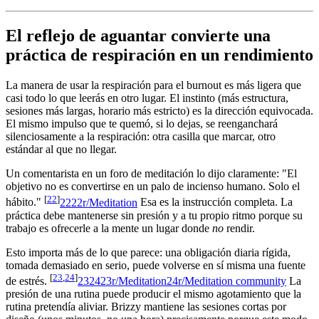
El reflejo de aguantar convierte una
práctica de respiración en un rendimiento
La manera de usar la respiración para el burnout es más ligera que
casi todo lo que leerás en otro lugar. El instinto (más estructura,
sesiones más largas, horario más estricto) es la dirección equivocada.
El mismo impulso que te quemó, si lo dejas, se reenganchará
silenciosamente a la respiración: otra casilla que marcar, otro
estándar al que no llegar.
Un comentarista en un foro de meditación lo dijo claramente: "El
objetivo no es convertirse en un palo de incienso humano. Solo el
[
22
]
hábito."
22
22
r/Meditation
Esa es la instrucción completa. La
práctica debe mantenerse sin presión y a tu propio ritmo porque su
trabajo es ofrecerle a la mente un lugar donde
no
rendir.
Esto importa más de lo que parece: una obligación diaria rígida,
tomada demasiado en serio, puede volverse en sí misma una fuente
[
23
,
24
]
de estrés.
23
24
23
r/Meditation
24
r/Meditation community
La
presión de una rutina puede producir el mismo agotamiento que la
rutina pretendía aliviar. Brizzy mantiene las sesiones cortas por