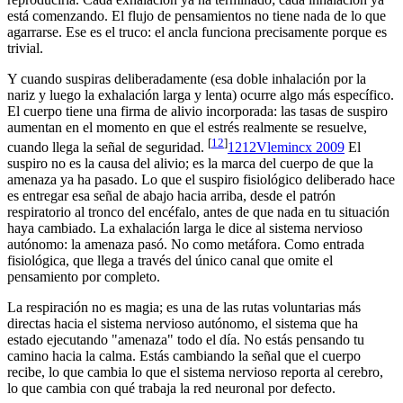
está comenzando. El flujo de pensamientos no tiene nada de lo que
agarrarse. Ese es el truco: el ancla funciona precisamente porque es
trivial.
Y cuando suspiras deliberadamente (esa doble inhalación por la
nariz y luego la exhalación larga y lenta) ocurre algo más específico.
El cuerpo tiene una firma de alivio incorporada: las tasas de suspiro
aumentan en el momento en que el estrés realmente se resuelve,
[
12
]
cuando llega la señal de seguridad.
12
12
Vlemincx 2009
El
suspiro no es la causa del alivio; es la marca del cuerpo de que la
amenaza ya ha pasado. Lo que el suspiro fisiológico deliberado hace
es entregar esa señal de abajo hacia arriba, desde el patrón
respiratorio al tronco del encéfalo, antes de que nada en tu situación
haya cambiado. La exhalación larga le dice al sistema nervioso
autónomo: la amenaza pasó. No como metáfora. Como entrada
fisiológica, que llega a través del único canal que omite el
pensamiento por completo.
La respiración no es magia; es una de las rutas voluntarias más
directas hacia el sistema nervioso autónomo, el sistema que ha
estado ejecutando "amenaza" todo el día. No estás pensando tu
camino hacia la calma. Estás cambiando la señal que el cuerpo
recibe, lo que cambia lo que el sistema nervioso reporta al cerebro,
lo que cambia con qué trabaja la red neuronal por defecto.