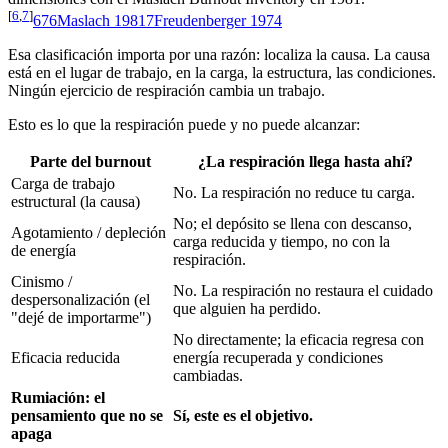
[
6
,
7
]
6
7
6
Maslach 1981
7
Freudenberger 1974
Esa clasificación importa por una razón: localiza la causa. La causa
está en el lugar de trabajo, en la carga, la estructura, las condiciones.
Ningún ejercicio de respiración cambia un trabajo.
Esto es lo que la respiración puede y no puede alcanzar:
Parte del burnout
¿La respiración llega hasta ahí?
Carga de trabajo
No. La respiración no reduce tu carga.
estructural (la causa)
No; el depósito se llena con descanso,
Agotamiento / depleción
carga reducida y tiempo, no con la
de energía
respiración.
Cinismo /
No. La respiración no restaura el cuidado
despersonalización (el
que alguien ha perdido.
"dejé de importarme")
No directamente; la eficacia regresa con
Eficacia reducida
energía recuperada y condiciones
cambiadas.
Rumiación: el
pensamiento que no se
Sí, este es el objetivo.
apaga