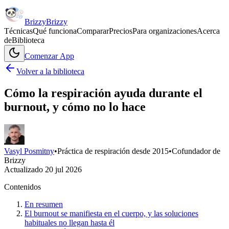
Brizzy
Brizzy
Técnicas
Qué funciona
Comparar
Precios
Para organizaciones
Acerca
de
Biblioteca
Comenzar
App
Volver a la biblioteca
Cómo la respiración ayuda durante el
burnout, y cómo no lo hace
Vasyl Posmitny
•
Práctica de respiración desde 2015
•
Cofundador de
Brizzy
Actualizado
20 jul 2026
Contenidos
En resumen
El burnout se manifiesta en el cuerpo, y las soluciones
habituales no llegan hasta él