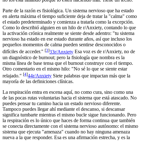
Parte de la razón es fisiológica. Un sistema nervioso que ha estado
en alerta máxima el tiempo suficiente deja de tratar la "calma" como
el estado predeterminado y comienza a tratarla como la excepción.
Como lo describió alguien en un hilo de r/Anxiety, contando lo que
la activación crónica realmente se siente desde adentro: "tu sistema
nervioso ha estado en ese estado durante años, así que incluso los
pequeños momentos de calma pueden sentirse desconocidos o
[
3
]
difíciles de acceder."
3
3
r/Anxiety
Esa voz es de r/Anxiety, no de
un diagnóstico de burnout; pero la fisiología que nombra es la
misma línea de base tensa que el burnout construye con el tiempo.
Otro comentario en el mismo hilo: "No sé lo que se siente estar
[
4
]
relajado."
4
4
r/Anxiety
Siete palabras que impactan más que la
mayoría de las definiciones clínicas.
La respiración entra en escena aquí, no como cura, sino como una
de las pocas rutas voluntarias hacia el sistema que está atascado. No
puedes pensar tu camino hacia un estado nervioso diferente.
Tampoco puedes llegar ahí mediante el descanso, si descansar
significa tumbarte mientras el mismo bucle sigue funcionando. Pero
la respiración es lo único que haces de forma continua que también
se conecta directamente con el sistema nervioso autónomo: el mismo
sistema que ejecuta "amenaza" cuando no hay ninguna amenaza
nueva a la que responder. Esa es una afirmación estrecha, y es la