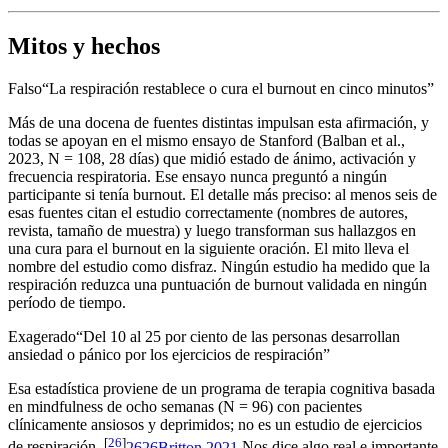
Mitos y hechos
Falso
“
La respiración restablece o cura el burnout en cinco minutos
”
Más de una docena de fuentes distintas impulsan esta afirmación, y
todas se apoyan en el mismo ensayo de Stanford (Balban et al.,
2023, N = 108, 28 días) que midió estado de ánimo, activación y
frecuencia respiratoria. Ese ensayo nunca preguntó a ningún
participante si tenía burnout. El detalle más preciso: al menos seis de
esas fuentes citan el estudio correctamente (nombres de autores,
revista, tamaño de muestra) y luego transforman sus hallazgos en
una cura para el burnout en la siguiente oración. El mito lleva el
nombre del estudio como disfraz. Ningún estudio ha medido que la
respiración reduzca una puntuación de burnout validada en ningún
período de tiempo.
Exagerado
“
Del 10 al 25 por ciento de las personas desarrollan
ansiedad o pánico por los ejercicios de respiración
”
Esa estadística proviene de un programa de terapia cognitiva basada
en mindfulness de ocho semanas (N = 96) con pacientes
clínicamente ansiosos y deprimidos; no es un estudio de ejercicios
[
26
]
de respiración.
26
26
Britton 2021
Nos dice algo real e importante