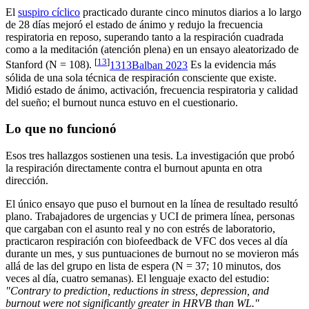
El
suspiro cíclico
practicado durante cinco minutos diarios a lo largo
de 28 días mejoró el estado de ánimo y redujo la frecuencia
respiratoria en reposo, superando tanto a la respiración cuadrada
como a la meditación (atención plena) en un ensayo aleatorizado de
[
13
]
Stanford (N = 108).
13
13
Balban 2023
Es la evidencia más
sólida de una sola técnica de respiración consciente que existe.
Midió estado de ánimo, activación, frecuencia respiratoria y calidad
del sueño; el burnout nunca estuvo en el cuestionario.
Lo que no funcionó
Esos tres hallazgos sostienen una tesis. La investigación que probó
la respiración directamente contra el burnout apunta en otra
dirección.
El único ensayo que puso el burnout en la línea de resultado resultó
plano. Trabajadores de urgencias y UCI de primera línea, personas
que cargaban con el asunto real y no con estrés de laboratorio,
practicaron respiración con biofeedback de VFC dos veces al día
durante un mes, y sus puntuaciones de burnout no se movieron más
allá de las del grupo en lista de espera (N = 37; 10 minutos, dos
veces al día, cuatro semanas). El lenguaje exacto del estudio:
"Contrary to prediction, reductions in stress, depression, and
burnout were not significantly greater in HRVB than WL."