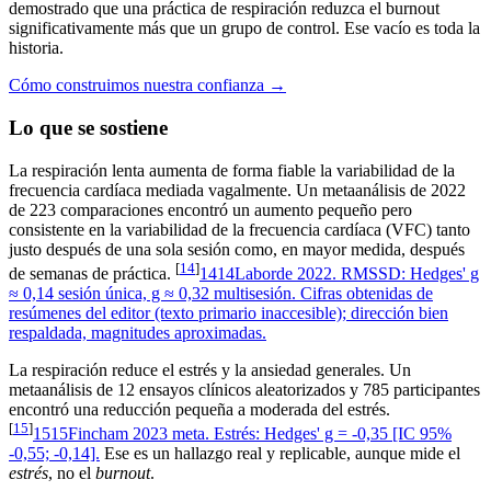
demostrado que una práctica de respiración reduzca el burnout
significativamente más que un grupo de control. Ese vacío es toda la
historia.
Cómo construimos nuestra confianza →
Lo que se sostiene
La respiración lenta aumenta de forma fiable la variabilidad de la
frecuencia cardíaca mediada vagalmente. Un metaanálisis de 2022
de 223 comparaciones encontró un aumento pequeño pero
consistente en la variabilidad de la frecuencia cardíaca (VFC) tanto
justo después de una sola sesión como, en mayor medida, después
[
14
]
de semanas de práctica.
14
14
Laborde 2022. RMSSD: Hedges' g
≈ 0,14 sesión única, g ≈ 0,32 multisesión. Cifras obtenidas de
resúmenes del editor (texto primario inaccesible); dirección bien
respaldada, magnitudes aproximadas.
La respiración reduce el estrés y la ansiedad generales. Un
metaanálisis de 12 ensayos clínicos aleatorizados y 785 participantes
encontró una reducción pequeña a moderada del estrés.
[
15
]
15
15
Fincham 2023 meta. Estrés: Hedges' g = -0,35 [IC 95%
-0,55; -0,14].
Ese es un hallazgo real y replicable, aunque mide el
estrés
, no el
burnout
.