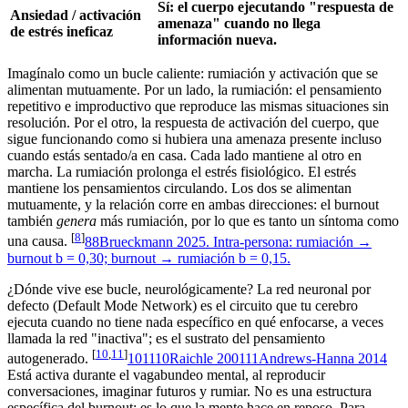
Sí: el cuerpo ejecutando "respuesta de
Ansiedad / activación
amenaza" cuando no llega
de estrés ineficaz
información nueva.
Imagínalo como un bucle caliente: rumiación y activación que se
alimentan mutuamente. Por un lado, la rumiación: el pensamiento
repetitivo e improductivo que reproduce las mismas situaciones sin
resolución. Por el otro, la respuesta de activación del cuerpo, que
sigue funcionando como si hubiera una amenaza presente incluso
cuando estás sentado/a en casa. Cada lado mantiene al otro en
marcha. La rumiación prolonga el estrés fisiológico. El estrés
mantiene los pensamientos circulando. Los dos se alimentan
mutuamente, y la relación corre en ambas direcciones: el burnout
también
genera
más rumiación, por lo que es tanto un síntoma como
[
8
]
una causa.
8
8
Brueckmann 2025. Intra-persona: rumiación →
burnout b = 0,30; burnout → rumiación b = 0,15.
¿Dónde vive ese bucle, neurológicamente? La red neuronal por
defecto (Default Mode Network) es el circuito que tu cerebro
ejecuta cuando no tiene nada específico en qué enfocarse, a veces
llamada la red "inactiva"; es el sustrato del pensamiento
[
10
,
11
]
autogenerado.
10
11
10
Raichle 2001
11
Andrews-Hanna 2014
Está activa durante el vagabundeo mental, al reproducir
conversaciones, imaginar futuros y rumiar. No es una estructura
específica del burnout; es lo que la mente hace en reposo. Para