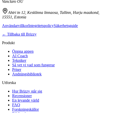
Vanclaro OÜ
Ahtri tn 12, Kesklinna linnaosa, Tallinn, Harju maakond,
15551, Estonia
Användarvillkor
Integritetspolicy
Säkerhetsguide
←
Tillbaka till Brizzy
Produkt
Öppna appen
AI Coach
Tekniker
Så vet vi vad som fungerar
Priser
Andningsbibliotek
Utforska
Hur Brizzy står sig
Recensioner
En levande värld
FAQ
Forskningskällor