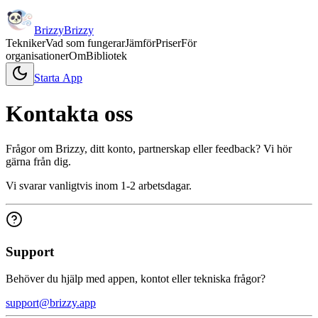
Brizzy
Brizzy
Tekniker
Vad som fungerar
Jämför
Priser
För
organisationer
Om
Bibliotek
Starta
App
Kontakta oss
Frågor om Brizzy, ditt konto, partnerskap eller feedback? Vi hör
gärna från dig.
Vi svarar vanligtvis inom 1-2 arbetsdagar.
Support
Behöver du hjälp med appen, kontot eller tekniska frågor?
support@brizzy.app