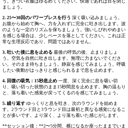
う。きつい衣服はゆるめてください。快適であれば目を閉じ
ましょう。
2. 25〜30回のパワーブレスを行う
深く吸い込みましょう。
お腹から始めて胸へ。力を入れずに完全に吐き出します。波
のような一定のリズムを保ちましょう。強いしびれやめまい
を感じる場合は、少しペースを落としてください。これは正
常な生理反応であり、問題ではありません。
3. 吐いた後に息を止める
最後の呼気の後、止まりましょ
う。空気を自然に吐き出します。無理に力まないでくださ
い。そのまま待ちましょう。静寂を感じてみましょう。呼吸
したい衝動がはっきりと感じられるまで息を止めます。
4. 回復の吸気：15秒息止め
一度、深く完全に息を吸い切
り、吸い切った状態のまま15秒間息を止めます。胸の温もり
と、落ち着いた感覚が戻ってくるのを感じてみましょう。
5. 繰り返す
ゆっくりと息を吐き、次のラウンドを始めま
す。2ラウンド目と3ラウンド目は最初と異なる感覚になるこ
とが多いです。より深く、より落ち着いた感じがします。
**セッション後：**2〜5分間、横になるか座ったままでいま