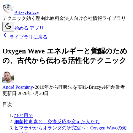
Brizzy
Brizzy
テクニック
効く理由
比較
料金
法人向け
会社情報
ライブラリ
始める
アプリ
ライブラリに戻る
Oxygen Wave
エネルギーと覚醒のため
の、古代から伝わる活性化テクニック
André Posmitny
•
2010年から呼吸法を実践
•
Brizzy共同創業者
更新日
2026年7月20日
目次
ひと目で
細菌性毒素と、免疫反応を変えた人たち
ヒマラヤからオランダの研究室へ：Oxygen Waveの短