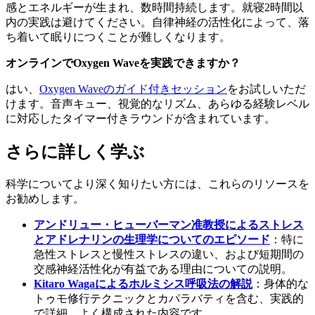
感とエネルギーが生まれ、数時間持続します。就寝2時間以
内の実践は避けてください。自律神経の活性化によって、落
ち着いて眠りにつくことが難しくなります。
オンラインでOxygen Waveを実践できますか？
はい、
Oxygen Waveのガイド付きセッション
をお試しいただ
けます。音声キュー、視覚的なリズム、あらゆる経験レベル
に対応したタイマー付きラウンドが含まれています。
さらに詳しく学ぶ
科学についてより深く知りたい方には、これらのリソースを
お勧めします。
アンドリュー・ヒューバーマン准教授によるストレス
とアドレナリンの生理学についてのエピソード
：特に
急性ストレスと慢性ストレスの違い、および短期間の
交感神経活性化が有益である理由についての説明。
Kitaro Wagaによるホルミシス呼吸法の解説
：身体的な
トゥモ修行テクニックとカパラバティを含む、実践的
で詳細、よく構成された内容です。