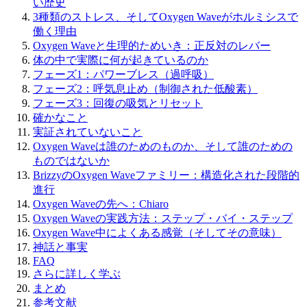
い歴史
3種類のストレス、そしてOxygen Waveがホルミシスで
働く理由
Oxygen Waveと生理的ためいき：正反対のレバー
体の中で実際に何が起きているのか
フェーズ1：パワーブレス（過呼吸）
フェーズ2：呼気息止め（制御された低酸素）
フェーズ3：回復の吸気とリセット
確かなこと
実証されていないこと
Oxygen Waveは誰のためのものか、そして誰のための
ものではないか
BrizzyのOxygen Waveファミリー：構造化された段階的
進行
Oxygen Waveの先へ：Chiaro
Oxygen Waveの実践方法：ステップ・バイ・ステップ
Oxygen Wave中によくある感覚（そしてその意味）
神話と事実
FAQ
さらに詳しく学ぶ
まとめ
参考文献