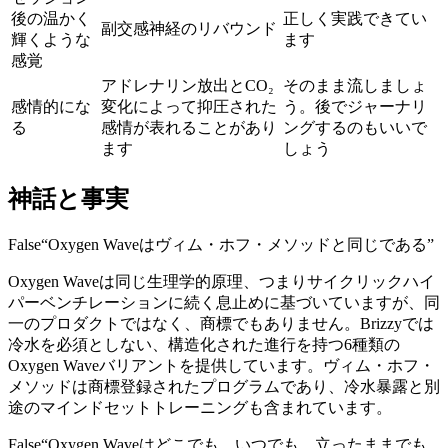
後の温かく
正しく実践できてい
副交感神経のリバウンド
輝くような
ます
感覚
アドレナリン放出とCO₂
そのまま流しましょ
感情的にな
変化によって抑圧された
う。後でジャーナリ
る
感情が表れることがあり
ングするのもいいで
ます
しょう
神話と事実
False
“
Oxygen Waveはヴィム・ホフ・メソッドと同じである
”
Oxygen Waveは同じ生理学的原理、つまりサイクリックハイ
パーベンチレーションに続く息止めに基づいていますが、同
一のプロダクトではなく、商標でもありません。Brizzyでは
冷水を必須としない、構造化された進行を持つ6種類の
Oxygen Waveバリアントを提供しています。ヴィム・ホフ・
メソッドは商標登録されたプログラムであり、冷水暴露と別
途のマインドセットトレーニングも含まれています。
False
“
Oxygen Waveはどこでも、いつでも、立ったままでも