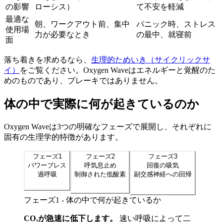
の影響
ローシス）
て不安を軽減
最適な
朝、ワークアウト前、集中
パニック時、ストレス
使用場
力が必要なとき
の最中、就寝前
面
落ち着きを求めるなら、
生理的ためいき（サイクリックサ
イ）
をご覧ください。Oxygen Waveはエネルギーと覚醒のた
めのものであり、ブレーキではありません。
体の中で実際に何が起きているのか
Oxygen Waveは3つの明確なフェーズで展開し、それぞれに
固有の生理学的特徴があります。
フェーズ1
フェーズ2
フェーズ3
パワーブレス
呼気息止め
回復の吸気
過呼吸
制御された低酸素
副交感神経への回帰
フェーズ1
-
体の中で何が起きているか
CO₂が急速に低下します。
速い呼吸によって二