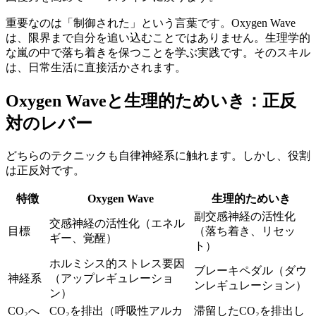
重要なのは「制御された」という言葉です。Oxygen Wave
は、限界まで自分を追い込むことではありません。生理学的
な嵐の中で落ち着きを保つことを学ぶ実践です。そのスキル
は、日常生活に直接活かされます。
Oxygen Waveと生理的ためいき：正反
対のレバー
どちらのテクニックも自律神経系に触れます。しかし、役割
は正反対です。
特徴
Oxygen Wave
生理的ためいき
副交感神経の活性化
交感神経の活性化（エネル
目標
（落ち着き、リセッ
ギー、覚醒）
ト）
ホルミシス的ストレス要因
ブレーキペダル（ダウ
神経系
（アップレギュレーショ
ンレギュレーション）
ン）
CO₂へ
CO₂を排出（呼吸性アルカ
滞留したCO₂を排出し