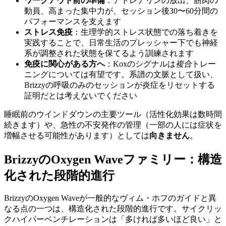
ワークアウト前の準備
：アドレナリンの放出、筋肉の
動員、高まった集中力が、セッション後30〜60分間の
パフォーマンスを支えます
ストレス免疫
：生理学的ストレス状態での落ち着きを
実践することで、日常生活のプレッシャー下でも神経
系が調整された状態を保てるよう訓練されます
免疫に関心がある方へ
：Koxのシグナルは
複合
トレー
ニングについては有望です。系譜の文脈として扱い、
Brizzyの呼吸のみのセッションが炎症をリセットする
証明だとは考えないでください
睡眠前のウインドダウンの主要ツール（活性化効果は数時間
続きます）や、急性の不安発作の管理（一部の人には症状を
増幅させる可能性があります）としては
向きません
。
BrizzyのOxygen Waveファミリー：構造
化された段階的進行
BrizzyのOxygen Waveが一般的なヴィム・ホフのガイドと異
なる点の一つは、構造化された段階的進行です。サイクリッ
クハイパーベンチレーションは「多ければ多いほど良い」と