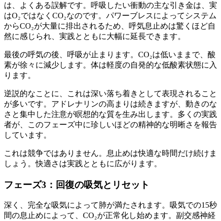
は、よくある誤解です。呼吸したい衝動の主な引き金は、実
はO₂ではなくCO₂なのです。パワーブレスによってシステム
からCO₂が大量に排出されるため、呼気息止めは驚くほど自
然に感じられ、実践とともに大幅に延長できます。
最後の呼気の後、呼吸が止まります。CO₂は低いままで、酸
素が徐々に減少します。体は軽度の自発的な低酸素状態に入
ります。
逆説的なことに、これは深い落ち着きとして表現されること
が多いです。アドレナリンの高まりは続きますが、動きのな
さと集中した注意が瞑想的な質を生み出します。多くの実践
者が、このフェーズ中に珍しいほどの精神的な明晰さを報告
しています。
これは競争ではありません。息止めは快適な時間だけ続けま
しょう。快適さは実践とともに広がります。
フェーズ3：回復の吸気とリセット
深く、完全な吸気によって肺が満たされます。吸気での15秒
間の息止めによって、CO₂が正常化し始めます。副交感神経