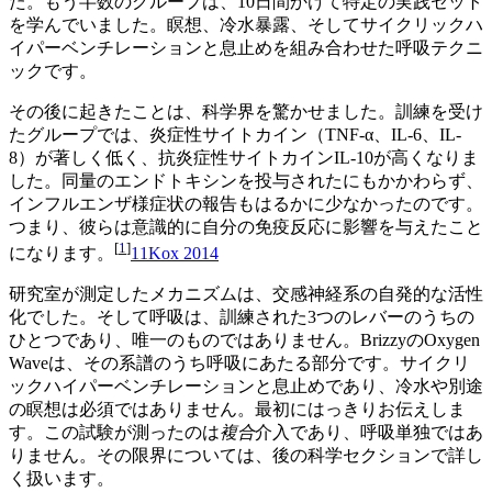
た。もう半数のグループは、10日間かけて特定の実践セット
を学んでいました。瞑想、冷水暴露、そしてサイクリックハ
イパーベンチレーションと息止めを組み合わせた呼吸テクニ
ックです。
その後に起きたことは、科学界を驚かせました。訓練を受け
たグループでは、炎症性サイトカイン（TNF-α、IL-6、IL-
8）が著しく低く、抗炎症性サイトカインIL-10が高くなりま
した。同量のエンドトキシンを投与されたにもかかわらず、
インフルエンザ様症状の報告もはるかに少なかったのです。
つまり、彼らは意識的に自分の免疫反応に影響を与えたこと
[
1
]
になります。
1
1
Kox 2014
研究室が測定したメカニズムは、交感神経系の自発的な活性
化でした。そして呼吸は、訓練された3つのレバーのうちの
ひとつであり、唯一のものではありません。BrizzyのOxygen
Waveは、その系譜のうち呼吸にあたる部分です。サイクリ
ックハイパーベンチレーションと息止めであり、冷水や別途
の瞑想は必須ではありません。最初にはっきりお伝えしま
す。この試験が測ったのは
複合
介入であり、呼吸単独ではあ
りません。その限界については、後の科学セクションで詳し
く扱います。