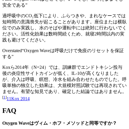
安全である
”
過呼吸中のCO₂低下により、ふらつきや、まれなケースでは
短時間の意識喪失が起こることがあります。座位または横臥
位でのみ実践し、水のそばや運転中には絶対に行わないでく
ださい。活性化効果は数時間続くため、就寝2時間以内の実
践も避けてください。
Overstated
“
Oxygen Waveは呼吸だけで免疫のリセットを保証
する
”
Koxら2014年（N=24）では、訓練群でエンドトキシン投与
後の炎症性サイトカインが低く、IL-10が高くなりました
が、介入は呼吸、瞑想、冷水を組み合わせたものでした。呼
吸単独の独立した効果は、大規模対照試験では再現されてい
ません。有望な知見であり、確定した結論ではありません。
[
1
]
1
1
Kox 2014
FAQ
Oxygen Waveはヴィム・ホフ・メソッドと同等ですか？