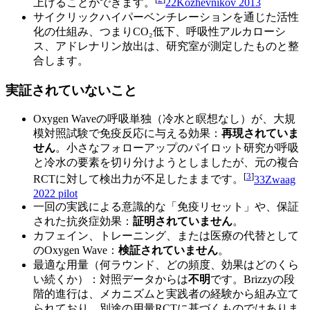
上げることができます。
2
2
Kozhevnikov 2013
サイクリックハイパーベンチレーションを通じた活性
化の仕組み、つまりCO₂低下、呼吸性アルカローシ
ス、アドレナリン放出は、研究室が測定したものと整
合します。
実証されていないこと
Oxygen Waveの呼吸単独（冷水と瞑想なし）が、大規
模対照試験で免疫反応に与える効果：
再現されていま
せん
。小さなフォローアップのパイロット研究が呼吸
と冷水の要素を切り分けようとしましたが、元の複合
[
3
]
RCTに対して検出力が不足したままです。
3
3
Zwaag
2022 pilot
一回の実践による意識的な「免疫リセット」や、保証
された抗炎症効果：
証明されていません
。
カフェイン、トレーニング、または医療の代替として
のOxygen Wave：
検証されていません
。
最適な用量（何ラウンド、どの頻度、効果はどのくら
い続くか）：対照データからは
不明
です。Brizzyの段
階的進行は、メカニズムと実践者の経験から組み立て
られており、別途の用量RCTに基づくものではありま