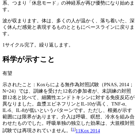
系、つまり「休息モード」の神経系が再び優勢になり始めま
す。
波が収まります。体は、多くの人が温かく、落ち着いた、深
く休んだ感覚と表現するものとともにベースラインに戻りま
す。
1サイクル完了。繰り返します。
科学が示すこと
有望
示されたこと：Koxらによる無作為対照試験（PNAS, 2014；
N=24）では、訓練を受けた12名の参加者が、未訓練の対照
群12名と比べて、細菌性エンドトキシンに対する免疫反応が
異なりました。血漿エピネフリンとIL-10が高く、TNF-α、
IL-6、IL-8が低いというパターンです。ただし、根拠が示す
範囲には限界があります。介入は呼吸、瞑想、冷水を組み合
わせたものでした。呼吸単独の独立した効果は、大規模対照
[
1
]
試験では再現されていません。
1
1
Kox 2014