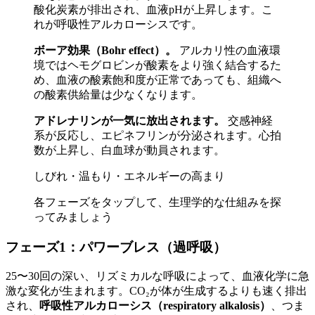
酸化炭素が排出され、血液pHが上昇します。こ
れが呼吸性アルカローシスです。
ボーア効果（Bohr effect）。
アルカリ性の血液環
境ではヘモグロビンが酸素をより強く結合するた
め、血液の酸素飽和度が正常であっても、組織へ
の酸素供給量は少なくなります。
アドレナリンが一気に放出されます。
交感神経
系が反応し、エピネフリンが分泌されます。心拍
数が上昇し、白血球が動員されます。
しびれ・温もり・エネルギーの高まり
各フェーズをタップして、生理学的な仕組みを探
ってみましょう
フェーズ1：パワーブレス（過呼吸）
25〜30回の深い、リズミカルな呼吸によって、血液化学に急
激な変化が生まれます。CO₂が体が生成するよりも速く排出
され、
呼吸性アルカローシス（respiratory alkalosis）
、つま