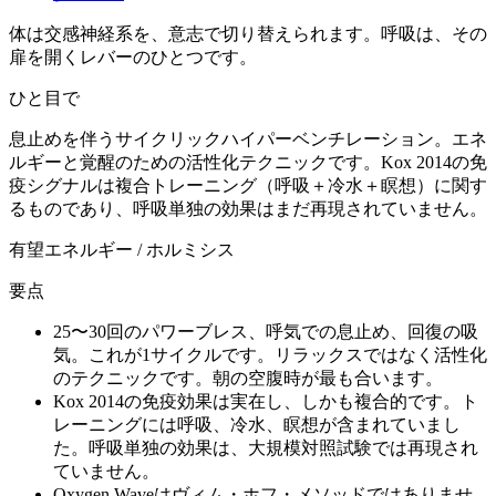
体は交感神経系を、意志で切り替えられます。呼吸は、その
扉を開くレバーのひとつです。
ひと目で
息止めを伴うサイクリックハイパーベンチレーション。エネ
ルギーと覚醒のための活性化テクニックです。Kox 2014の免
疫シグナルは複合トレーニング（呼吸＋冷水＋瞑想）に関す
るものであり、呼吸単独の効果はまだ再現されていません。
有望
エネルギー / ホルミシス
要点
25〜30回のパワーブレス、呼気での息止め、回復の吸
気。これが1サイクルです。
リラックスではなく活性化
のテクニックです。朝の空腹時が最も合います。
Kox 2014の免疫効果は実在し、しかも複合的です。
ト
レーニングには呼吸、冷水、瞑想が含まれていまし
た。呼吸単独の効果は、大規模対照試験では再現され
ていません。
Oxygen Waveはヴィム・ホフ・メソッドではありませ