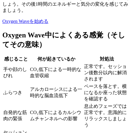
しょう。その後1時間のエネルギーと気分の変化を感じてみ
ましょう。
Oxygen Waveを始める
Oxygen Wave中によくある感覚（そし
てその意味）
感じること
何が起きているか
対処法
正常です。セッショ
手や顔のし
CO₂低下による一時的な
ン後数分以内に解消
びれ
血管収縮
されます
ペースを落とす。横
アルカローシスによる一
ふらつき
になるか座った状態
時的な脳血流低下
を確認する
息止めフェーズでは
自発的な筋
CO₂低下によるカルシウ
正常です。意識的に
肉の緊張
ムチャンネルへの影響
リラックスしましょ
う
セッション