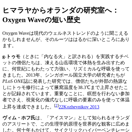
ヒマラヤからオランダの研究室へ：
Oxygen Waveの短い歴史
Oxygen Waveは現代のウェルネストレンドのように聞こえる
かもしれませんが、そのルーツははるかに深いところにあり
ます。
g-トゥモ
（ときに「内なる火」と訳される）を実践するチベ
ットの僧侶たちは、凍える山岳環境で体熱を生み出すため
に、何世紀にもわたって力強い、リズミカルな呼吸を使って
きました。2013年、シンガポール国立大学の研究者たちが
PLoS ONE
誌に発表した研究では、僧侶たちが外部の熱源な
しにトゥモ修行によって腋窩温度を38.3℃まで上昇させたこ
とが記録されています。重要なことに、瞑想を行わない参加
者でさえ、視覚化の儀式なしに呼吸の要素のみを使って体温
[
2
]
上昇を達成できました。
2
2
Kozhevnikov 2013
ヴィム・ホフ氏
は、「アイスマン」として知られるオランダ
のアスリートで、この生理学的原理を世界的な観客に広めま
した。何十年もかけて、サイクリックハイパーベンチレーシ