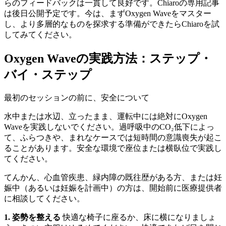
らのフィードバックは一貫して良好です。Chiaroの専用記事
は後日公開予定です。今は、まずOxygen Waveをマスター
し、より多層的なものを探求する準備ができたらChiaroを試
してみてください。
Oxygen Waveの実践方法：ステップ・
バイ・ステップ
最初のセッションの前に、安全について
水中または水辺、立ったまま、運転中には絶対にOxygen
Waveを実践しないでください。過呼吸中のCO₂低下によっ
て、ふらつきや、まれなケースでは短時間の意識喪失が起こ
ることがあります。安全な環境で座位または横臥位で実践し
てください。
てんかん、心血管疾患、緑内障の既往歴がある方、または妊
娠中（あるいは妊娠を計画中）の方は、開始前に医療提供者
に相談してください。
1. 姿勢を整える
快適な椅子に座るか、床に横になりましょ