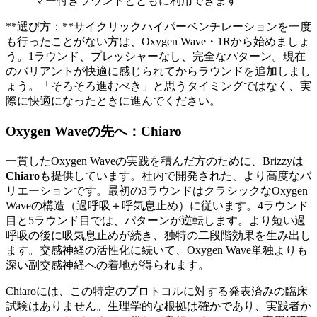
マー付きラウンドとともに利用できます
**選び方：**サイクリックハイパーベンチレーションを一度
も行ったことがない方は、Oxygen Wave・1Rから始めましょ
う。1ラウンド、プレッシャーなし、完全なパターン。現在
のバリアントが快適に感じられてからラウンドを追加しまし
ょう。「そろそろ進むべき」と思うタイミングではなく、実
際に快適になったときに進んでください。
Oxygen Waveの先へ：Chiaro
一貫したOxygen Waveの実践を積んだ方のために、Brizzyは
Chiaro
も提供しています。社内で開発された、より高度なバ
リエーションです。最初の3ラウンドはクラシックなOxygen
Waveの構造（過呼吸＋呼気息止め）に従います。4ラウンド
目と5ラウンド目では、パターンが逆転します。より短い過
呼吸の後に吸気息止めが続き、独特の二段階効果を生み出し
ます。交感神経の活性化に続いて、Oxygen Wave単独よりも
深い副交感神経への着地が得られます。
Chiaroには、この特定のプロトコルに対する発表済みの臨床
試験はありません。生理学的な根拠は確かであり、実践者か