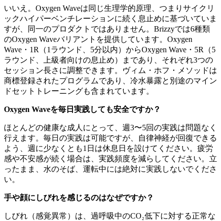
いいえ。Oxygen Waveは同じ生理学的原理、つまりサイクリ
ックハイパーベンチレーションに続く息止めに基づいていま
すが、同一のプロダクトではありません。Brizzyでは6種類
のOxygen Waveバリアントを提供しています。Oxygen
Wave・1R（1ラウンド、5分以内）からOxygen Wave・5R（5
ラウンド、上級者向けの息止め）まであり、それぞれ3つの
セッション長さに調整できます。ヴィム・ホフ・メソッドは
商標登録されたプログラムであり、冷水暴露と別途のマイン
ドセットトレーニングも含まれています。
Oxygen Waveを毎日実践しても安全ですか？
ほとんどの健康な成人にとって、週3〜5回の実践は問題なく
行えます。毎日の実践は可能ですが、自律神経が回復できる
よう、週に少なくとも1日は休息日を設けてください。疲労
感や不安感が続く場合は、実践頻度を減らしてください。立
ったまま、水のそば、運転中には絶対に実践しないでくださ
い。
手や顔にしびれを感じるのはなぜですか？
しびれ（感覚異常）は、過呼吸中のCO₂低下に対する正常な