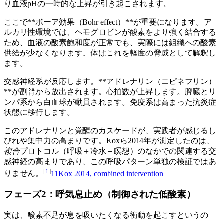
り血液pHの一時的な上昇が引き起こされます。
ここで**ボーア効果（Bohr effect）**が重要になります。ア
ルカリ性環境では、ヘモグロビンが酸素をより強く結合する
ため、血液の酸素飽和度が正常でも、実際には組織への酸素
供給が少なくなります。体はこれを軽度の脅威として解釈し
ます。
交感神経系が反応します。**アドレナリン（エピネフリン）
**が副腎から放出されます。心拍数が上昇します。脾臓とリ
ンパ系から白血球が動員されます。免疫系は高まった抗炎症
状態に移行します。
このアドレナリンと覚醒のカスケードが、実践者が感じるし
びれや集中力の高まりです。Koxら2014年が測定したのは、
複合
プロトコル（呼吸＋冷水＋瞑想）のなかでの関連する交
感神経の高まりであり、この呼吸パターン単独の検証ではあ
[
1
]
りません。
1
1
Kox 2014, combined intervention
フェーズ2：呼気息止め（制御された低酸素）
実は、酸素不足が息を吸いたくなる衝動を起こすというの