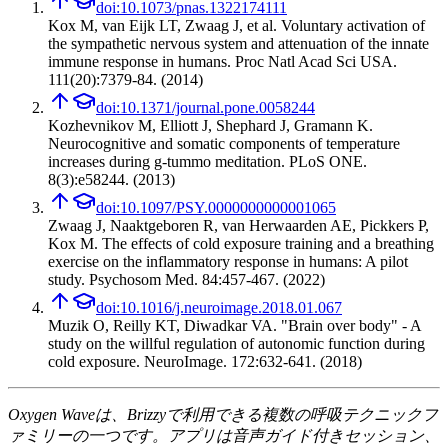
doi:
10.1073/pnas.1322174111
Kox M, van Eijk LT, Zwaag J, et al.
Voluntary activation of
the sympathetic nervous system and attenuation of the innate
immune response in humans
.
Proc Natl Acad Sci USA.
111(20):7379-84.
(
2014
)
doi:
10.1371/journal.pone.0058244
Kozhevnikov M, Elliott J, Shephard J, Gramann K.
Neurocognitive and somatic components of temperature
increases during g-tummo meditation
.
PLoS ONE.
8(3):e58244.
(
2013
)
doi:
10.1097/PSY.0000000000001065
Zwaag J, Naaktgeboren R, van Herwaarden AE, Pickkers P,
Kox M.
The effects of cold exposure training and a breathing
exercise on the inflammatory response in humans: A pilot
study
.
Psychosom Med. 84:457-467.
(
2022
)
doi:
10.1016/j.neuroimage.2018.01.067
Muzik O, Reilly KT, Diwadkar VA.
"Brain over body" - A
study on the willful regulation of autonomic function during
cold exposure
.
NeuroImage. 172:632-641.
(
2018
)
Oxygen Waveは、Brizzyで利用できる複数の呼吸テクニックフ
ァミリーの一つです。アプリは音声ガイド付きセッション、