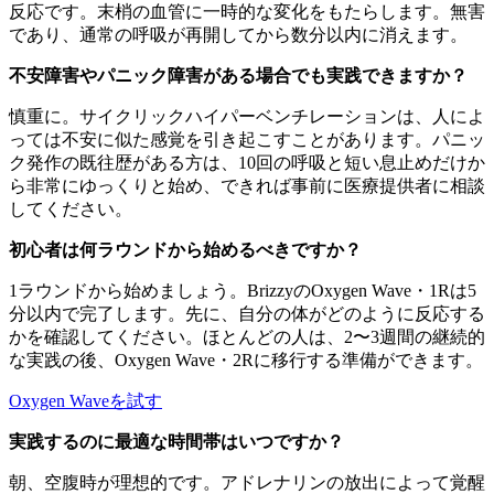
反応です。末梢の血管に一時的な変化をもたらします。無害
であり、通常の呼吸が再開してから数分以内に消えます。
不安障害やパニック障害がある場合でも実践できますか？
慎重に。サイクリックハイパーベンチレーションは、人によ
っては不安に似た感覚を引き起こすことがあります。パニッ
ク発作の既往歴がある方は、10回の呼吸と短い息止めだけか
ら非常にゆっくりと始め、できれば事前に医療提供者に相談
してください。
初心者は何ラウンドから始めるべきですか？
1ラウンドから始めましょう。BrizzyのOxygen Wave・1Rは5
分以内で完了します。先に、自分の体がどのように反応する
かを確認してください。ほとんどの人は、2〜3週間の継続的
な実践の後、Oxygen Wave・2Rに移行する準備ができます。
Oxygen Waveを試す
実践するのに最適な時間帯はいつですか？
朝、空腹時が理想的です。アドレナリンの放出によって覚醒