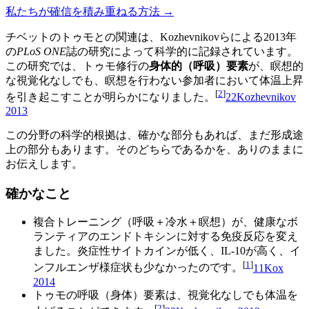
私たちが確信を積み重ねる方法 →
チベットのトゥモとの関連は、Kozhevnikovらによる2013年
の
PLoS ONE
誌の研究によって科学的に記録されています。
この研究では、トゥモ修行の
身体的（呼吸）要素
が、瞑想的
な視覚化なしでも、瞑想を行わない参加者において体温上昇
[
2
]
を引き起こすことが明らかになりました。
2
2
Kozhevnikov
2013
この分野の科学的根拠は、確かな部分もあれば、まだ形成途
上の部分もあります。そのどちらであるかを、ありのままに
お伝えします。
確かなこと
複合トレーニング（呼吸＋冷水＋瞑想）が、健康なボ
ランティアのエンドトキシンに対する免疫反応を変え
ました。炎症性サイトカインが低く、IL-10が高く、イ
[
1
]
ンフルエンザ様症状も少なかったのです。
1
1
Kox
2014
トゥモの呼吸（身体）要素は、視覚化なしでも体温を
[
2
]