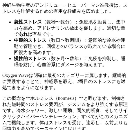
神経生物学者のアンドリュー・ヒューバーマン准教授は、ス
トレスを理解するための有用な枠組みを広めました。
急性ストレス
（数秒〜数分）：免疫系を動員し、集中
力を高め、アドレナリンの放出を促します。適切な量
であれば有益です。
中期的ストレス
（数日〜数週間）：意図的な冷水や運
動で管理でき、回復とのバランスが取れている場合に
回復力を高めます。
慢性的ストレス
（数ヶ月〜数年）：免疫を抑制し、睡
眠を妨げ、心血管系にダメージを与えます。
Oxygen Waveは明確に最初のカテゴリーに属します。継続的
に実践することで、神経系を鍛え、2番目のストレスにも対
処できるようになります。
この概念を**ホルミシス（hormesis）**と呼びます。制御さ
れた短時間のストレス要因が、システムをより強くする原理
です。冷水シャワー、激しい運動、間欠的断食、そしてサイ
クリックハイパーベンチレーション、すべてがこのメカニズ
ムで機能します。体はストレスを受け、適応し、以前よりも
回復力を高めてベースラインに戻ります。