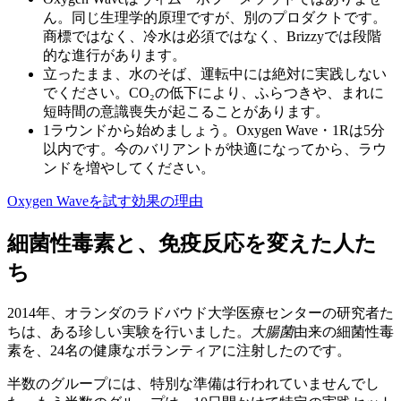
ん。
同じ生理学的原理ですが、別のプロダクトです。
商標ではなく、冷水は必須ではなく、Brizzyでは段階
的な進行があります。
立ったまま、水のそば、運転中には絶対に実践しない
でください。
CO₂の低下により、ふらつきや、まれに
短時間の意識喪失が起こることがあります。
1ラウンドから始めましょう。
Oxygen Wave・1Rは5分
以内です。今のバリアントが快適になってから、ラウ
ンドを増やしてください。
Oxygen Waveを試す
効果の理由
細菌性毒素と、免疫反応を変えた人た
ち
2014年、オランダのラドバウド大学医療センターの研究者た
ちは、ある珍しい実験を行いました。
大腸菌
由来の細菌性毒
素を、24名の健康なボランティアに注射したのです。
半数のグループには、特別な準備は行われていませんでし